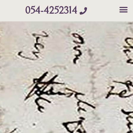
054-4252314
Contact Us