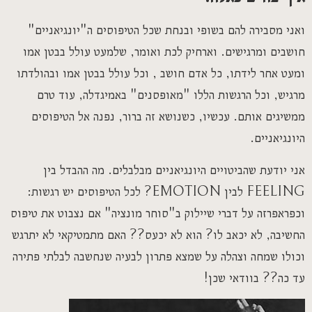
ואני מסבירה להם בשופי ובנחת שכל הטיפוסים ה"יונגיאניים"
חושבים ומרגישים. וארחיק לכת ואומר, שלמעט עולל בבטן אמו
ומעט אחר לידתו, כל אדם חושב , וכל עולל בבטן אמו ובהולדתו
מרגיש, וכל הרגשות הללו "מאופסנים" באמיגדלה, עוד טרם
ממשיגים אותם. עכשיו, כשנושא זה ברור, נפנה אל הטיפוסים
היונגיאניים.
אני יודעת שהביטויים היונגיאניים מבלבלים. מה ההבדל בין
FEELING לבין EMOTION? לכל הטיפוסים יש רגשות:
וכפראפרזה על דברי שיילוק ב"סוחר מונציה" אם נצבוט את טיפוס
החשיבה, לא יכאב לו? הוא לא יכעס?? האם מתמטיקאי לא יתרגש
וכולו שמחה וצהלה על שמצא פתרון לבעיה שנחשבה לבלתי פתירה
עד כה?? בוודאי שכן!