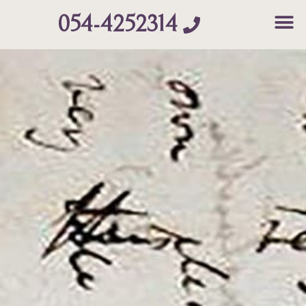
054-4252314
Contact Us