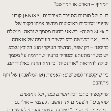
ייף – האדם או המחשב
?
ח של סוכנות הסייבר האירופית
(ENISA)
קובע
ופי מסמכים באמצעות מחשב צמחו בקצב של
1
30
בשנה
.
כשאני בוחנת מסמך שנראה
"
מושלם
",
אני מרגישה כמו בלשית בעולמה של אגאתה
סטי – רק שפה
,
החשוד העיקרי הוא הקובץ עצמו
.
משהו מתעתע ומטריד ברעיון שחתימה על מסמך
לה להיראות
"
אותנטית
"
כי היא הוזנה באלגוריתם
.
 שיקספיר לפוטושופ
:
האמנות
(
או המלאכה
)
של זיוף
חכם
קספיר כתב
:
"
כל העולם במה
,
וכל האנשים
נים
."
ולפעמים אני חושבת לעצמי – אולי גם
מכים שחקנים
?
עטו על עצמם זהות שלא שייכת