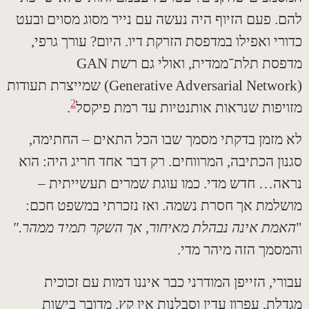
.
פעם הזיוף היה נעשה עם נייר מסוג מסוים ובעט
רי ואפילו במדפסת הזרקת דיו
.
היום
?
עורך גרפי
,
סת תלת־ממדית
,
ואולי גם רשת
GAN
(Generative Adversarial Netwo
שמייצרת תעודות
2
יפות שנראות אותנטיות עד רמת פיקסל
.
מזמן בדקתי מסמך שבו הכל התאים – החתימה
,
ון הכתיבה
,
המרווחים
.
רק דבר אחד חריג היה
:
הוא
ה
…
חדש מדי
.
כמו עוגת שמרים תעשייתית –
למת אך חסרת נשמה
.
ואז נזכרתי במשפט חכם
:
מת אינה נבהלת מאיחור
,
אך השקר תמיד ממהר
."
סמך הזה מיהר מדי
.
רי
,
הזייפן המודרני כבר איננו דמות עם זכוכית
לת
,
עפרון עדין וסבלנות אין קץ
.
מדובר בישות