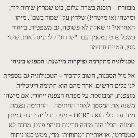
זרת – תוכנה בשרת עלום
,
בוט שמריץ שורות קוד
,
שהו
(
או מישהי
!)
שלחץ על
"
שמור בשם
".
מיהו
ראי
?
זו שאלה לא פשוטה
,
גם משפטית
.
בייחוד
ל פרט במסמך עבר
"
שדרוג
"
קל
:
עיגול אות
,
שינוי
,
הטיית חתימה
.
ולוגיה מתקדמת ופיקחות מיושנת
:
המפגש ביניהן
מול הסכנות
,
חשוב להזכיר – הטכנולוגיה גם מספקת
 כלים חדשים
.
אחד מהם הוא חתימה דיגיטלית
פנת
,
המבוססת על מפתח הצפנה ייחודי
:
אם מישהו
ה את המסמך לאחר החתימה – החתימה נפגמת
.
עוד כלי הוא ה־
OCR –
מערכת לזיהוי תווים מתוך
נה
.
הכלי הזה מזהה חריגות בזיהוי פונט
,
מרווח לא
דרטי
,
או אותיות
"
מתוחות
"
מדי
,
ממש כמו ניתוח