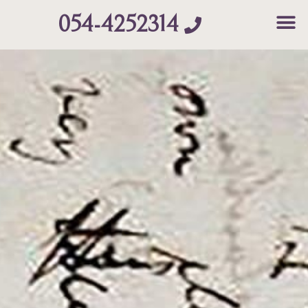
054-4252314
Contac