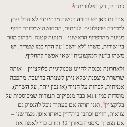
3
 יד
,
רק באלגוריתם
.
 גם כאן יש נקודה רגישה מבחינתי
:
לא הכל ניתן
ידה טכנולוגית
.
לעיתים
,
התחושה שמדובר בזיוף
עה מהרפרוף הראשוני – תנועה קטנה
,
הבהוב מוזר
 שורות
,
משהו
"
לא יושב
"
על הדף כמו שצריך
.
יש
ו ב
"
עין המקצועית
"
שאי אפשר להחליף
.
חרונה נכנסה לחיינו טכנולוגיית
בלוקצ
'
יין
– אותה
רת מוצפנת שלא ניתן לשנותה בדיעבד
.
מהפכה
תית
,
לפחות על הנייר
(
או נכון יותר
,
על השרת
).
דות כמו
MIT
כבר מנפיקים תעודות שמבוססות על
4
קצ
'
יין
,
ואני תוהה אם בעתיד נוכל להנפיק גם
אות
,
חוזים וכתבי בית־דין באותו אופן
.
מצד שני –
נצטרך סיסמה באורך
32
תווים כדי לאמת את