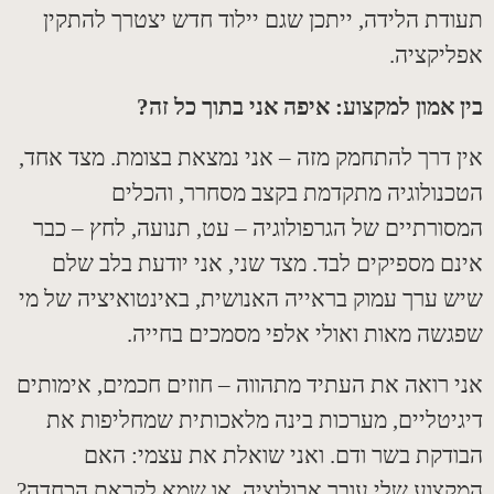
דת הלידה
,
ייתכן שגם יילוד חדש יצטרך להתקין
יקציה
.
 אמון למקצוע
:
איפה אני בתוך כל זה
?
 דרך להתחמק מזה – אני נמצאת בצומת
.
מצד אחד
,
נולוגיה מתקדמת בקצב מסחרר
,
והכלים
ורתיים של הגרפולוגיה – עט
,
תנועה
,
לחץ – כבר
ם מספיקים לבד
.
מצד שני
,
אני יודעת בלב שלם
 ערך עמוק בראייה האנושית
,
באינטואיציה של מי
שה מאות ואולי אלפי מסמכים בחייה
.
 רואה את העתיד מתהווה – חוזים חכמים
,
אימותים
יטליים
,
מערכות בינה מלאכותית שמחליפות את
דקת בשר ודם
.
ואני שואלת את עצמי
:
האם
צוע שלי עובר אבולוציה
,
או שמא לקראת הכחדה
?