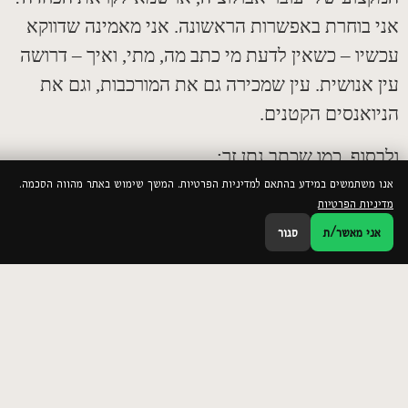
 בוחרת באפשרות הראשונה
.
אני מאמינה שדווקא
יו – כשאין לדעת מי כתב מה
,
מתי
,
ואיך – דרושה
 אנושית
.
עין שמכירה גם את המורכבות
,
וגם את
ואנסים הקטנים
.
סוף
,
כמו שכתב נתן זך
:
משתמשים במידע בהתאם למדיניות הפרטיות. המשך שימוש באתר מהווה הסכמה.
 דברים שרק הלב רואה
/
ולבך אינו טועה
."
יות הפרטיות
ני מאשר/ת
סגור
ות שוליים
ENISA – European Union Agency for
Cybersecurity. (2021).
Threat Landscape
2021
.
https://www.enisa.europa.eu/publications/enisa-
↩
threat-landscape-2021