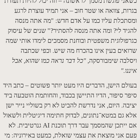
ני פוגשת מסמך לראשונה – וזה יכול להיות תעודת
ות
,
צוואה או שטר חוב – אני תמיד עוצרת לרגע
תכלת עליו כמו על אדם חדש
: "
מה אתה מנסה
יד לי
?
ומה אתה מנסה להסתיר
?"
שנים של עיסוק
פולוגית משפטית ובוחנת מסמכים לימדו אותי שמה
אים בעין אינו בהכרח מה שיש
.
וכפי שכתבה
לבה שימבורסקה
,
"
כל דבר נראה כמו שהוא
,
אבל
ו
."
לם הישן
,
הדברים היו מעט יותר פשוטים – כתב היד
ר סיפור
,
הדיו התיישן בכבוד
,
והחותמת הוטבעה ביד
בה
.
היום
,
אני נדרשת להביט לא רק בשוליי נייר ישן
 גם במטא־נתונים
,
לבדוק חתימה דיגיטלית ולשאול
ייתכן שהמסמך עבר דרך תוכנת
AI
גנרטיבית
.
לא
 אני מוצאת את עצמי שואלת
,
כמעט באירוניה
:
מי